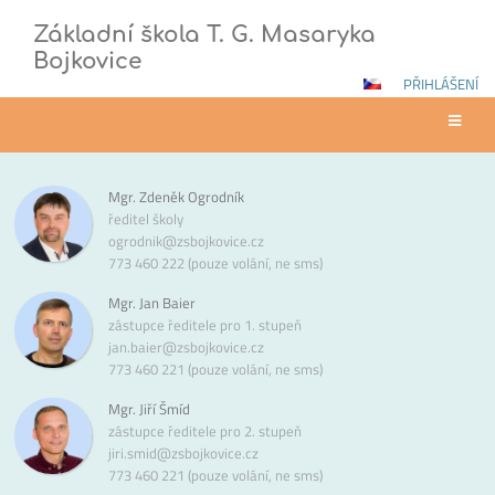
Základní škola T. G. Masaryka
Bojkovice
PŘIHLÁŠENÍ
Vedení
Mgr. Zdeněk Ogrodník
školy
ředitel školy
ogrodnik@zsbojkovice.cz
773 460 222 (pouze volání, ne sms)
Mgr. Jan Baier
zástupce ředitele pro 1. stupeň
jan.baier@zsbojkovice.cz
773 460 221 (pouze volání, ne sms)
Mgr. Jiří Šmíd
zástupce ředitele pro 2. stupeň
jiri.smid@zsbojkovice.cz
773 460 221 (pouze volání, ne sms)