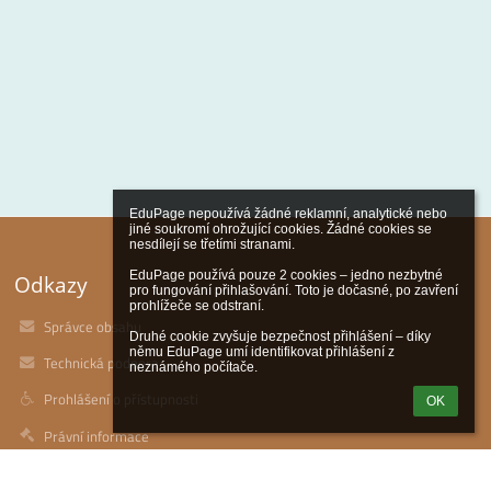
EduPage nepoužívá žádné reklamní, analytické nebo 
jiné soukromí ohrožující cookies. Žádné cookies se 
nesdílejí se třetími stranami.

EduPage používá pouze 2 cookies – jedno nezbytné 
Odkazy
pro fungování přihlašování. Toto je dočasné, po zavření 
prohlížeče se odstraní.

Správce obsahu
Druhé cookie zvyšuje bezpečnost přihlášení – díky 
němu EduPage umí identifikovat přihlášení z 
Technická podpora
neznámého počítače.
Prohlášení o přístupnosti
OK
Právní informace
Zásady ochrany osobních údajů