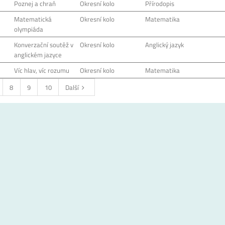
Poznej a chraň
Okresní kolo
Přírodopis
Matematická
Okresní kolo
Matematika
olympiáda
Konverzační soutěž v
Okresní kolo
Anglický jazyk
anglickém jazyce
Víc hlav, víc rozumu
Okresní kolo
Matematika
8
9
10
Další