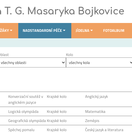
a T. G. Masaryka Bojkovice
 ŽÁKY
NADSTANDARDNÍ PÉČE
JÍDELNA
FOTOALBUM
blast
Kolo
Konverzační soutěž v
Krajské kolo
Anglický jazyk
anglickém jazyce
Logická olympiáda
Krajské kolo
Matematika
Geografická olympiáda
Krajské kolo
Zeměpis
Spěchej pomalu
Krajské kolo
Český jazyk a literatura