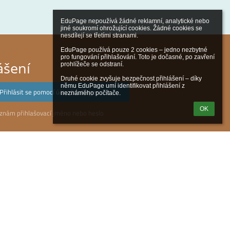
EduPage nepoužívá žádné reklamní, analytické nebo 
jiné soukromí ohrožující cookies. Žádné cookies se 
nesdílejí se třetími stranami.

EduPage používá pouze 2 cookies – jedno nezbytné 
pro fungování přihlašování. Toto je dočasné, po zavření 
ášení
prohlížeče se odstraní.

Druhé cookie zvyšuje bezpečnost přihlášení – díky 
němu EduPage umí identifikovat přihlášení z 
Přihlásit se pomocí účtu EduPage
neznámého počítače.
OK
znám přihlašovací jméno nebo heslo