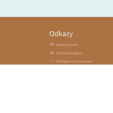
Odkazy
Správce obsahu
Technická podpora
Prohlášení o přístupnosti
Právní informace
Zásady ochrany osobních údajů
Údaje o provozovateli
Mapa stránek
zatím žádné údaje