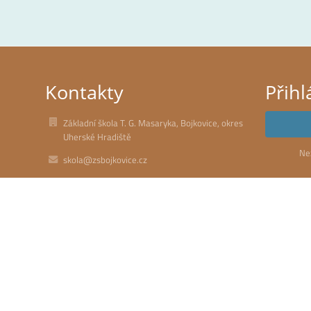
Kontakty
Přihl
Základní škola T. G. Masaryka, Bojkovice, okres
Uherské Hradiště
Ne
skola@zsbojkovice.cz
(+420) 773 460 221
Štefánikova 460
687 71 Bojkovice
Czech Republic
75021137
ddc4cmi