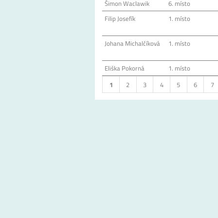
Šimon Waclawik
6. místo
Filip Josefík
1. místo
Johana Michalčíková
1. místo
Eliška Pokorná
1. místo
1
2
3
4
5
6
7