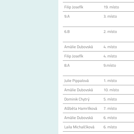
Filip Josefík
19. místo
9.A
3. místo
6.B
2. místo
Amálie Dubovská
4. místo
Filip Josefík
4. místo
8.A
9.místo
Julie Pippalová
1. místo
Amálie Dubovská
10. místo
Dominik Chytrý
5. místo
Alžběta Hamrlíková
7. místo
Amálie Dubovská
6. místo
Laila Michalčíková
6. místo