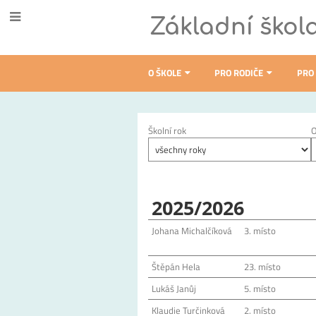
Základní škol
O ŠKOLE
PRO RODIČE
PRO
Úspěchy
Školní rok
O
a
ocenění
2025/2026
Johana Michalčíková
3. místo
Štěpán Hela
23. místo
Lukáš Janůj
5. místo
Klaudie Turčinková
2. místo