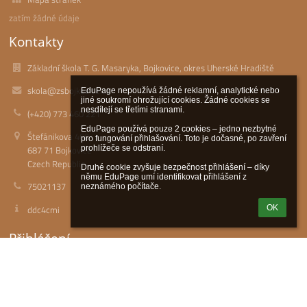
zatím žádné údaje
Kontakty
Základní škola T. G. Masaryka, Bojkovice, okres Uherské Hradiště
skola@zsbojkovice.cz
EduPage nepoužívá žádné reklamní, analytické nebo 
jiné soukromí ohrožující cookies. Žádné cookies se 
nesdílejí se třetími stranami.

(+420) 773 460 221
EduPage používá pouze 2 cookies – jedno nezbytné 
Štefánikova 460
pro fungování přihlašování. Toto je dočasné, po zavření 
687 71 Bojkovice
prohlížeče se odstraní.

Czech Republic
Druhé cookie zvyšuje bezpečnost přihlášení – díky 
němu EduPage umí identifikovat přihlášení z 
75021137
neznámého počítače.
ddc4cmi
OK
Přihlášení
Přihlásit se pomocí účtu EduPage
Neznám přihlašovací jméno nebo heslo