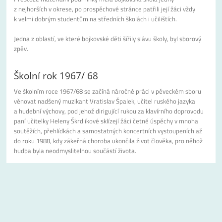
z nejhorších v okrese, po prospěchové stránce patřili její žáci vždy
k velmi dobrým studentům na středních školách i učilištích.
Jedna z oblastí, ve které bojkovské děti šířily slávu školy, byl sborový
zpěv.
Školní rok 1967/ 68
Ve školním roce 1967/68 se začíná náročné práci v pěveckém sboru
věnovat nadšený muzikant Vratislav Špalek, učitel ruského jazyka
a hudební výchovy, pod jehož dirigující rukou za klavírního doprovodu
paní učitelky Heleny Škrdlíkové sklízejí žáci četné úspěchy v mnoha
soutěžích, přehlídkách a samostatných koncertních vystoupeních až
do roku 1988, kdy zákeřná choroba ukončila život člověka, pro něhož
hudba byla neodmyslitelnou součástí života.