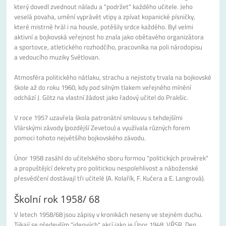
který dovedl zvednout náladu a "podržet" každého učitele. Jeho
veselá povaha, umění vyprávět vtipy a zpívat kopanické písničky,
které mistrně hrál i na housle, potěšily srdce každého. Byl velmi
aktivní a bojkovská veřejnost ho znala jako obětavého organizátora
a sportovce, atletického rozhodčího, pracovníka na poli národopisu
a vedoucího muziky Světlovan.
Atmosféra politického nátlaku, strachu a nejistoty trvala na bojkovské
škole až do roku 1960, kdy pod silným tlakem veřejného mínění
odchází J. Götz na vlastní žádost jako řadový učitel do Prakšic.
V roce 1957 uzavřela škola patronátní smlouvu s tehdejšími
Vlárskými závody (pozdější Zevetou) a využívala různých forem
pomoci tohoto největšího bojkovského závodu.
Únor 1958 zasáhl do učitelského sboru formou "politických prověrek"
a propuštějící dekrety pro politickou nespolehlivost a náboženské
přesvědčení dostávají tři učitelé (A. Kolařík, F. Kučera a E. Langrová).
Školní rok 1958/ 68
V letech 1958/68 jsou zápisy v kronikách neseny ve stejném duchu.
Týkají se především "ideových" akcí jako je Únor 1948, VŘSR, Den