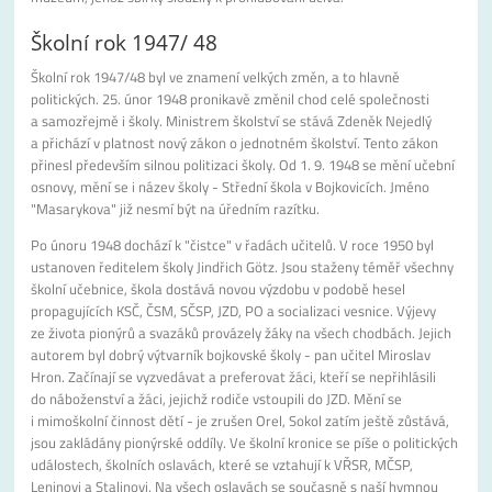
Školní rok 1947/ 48
Školní rok 1947/48 byl ve znamení velkých změn, a to hlavně
politických. 25. únor 1948 pronikavě změnil chod celé společnosti
a samozřejmě i školy. Ministrem školství se stává Zdeněk Nejedlý
a přichází v platnost nový zákon o jednotném školství. Tento zákon
přinesl především silnou politizaci školy. Od 1. 9. 1948 se mění učební
osnovy, mění se i název školy - Střední škola v Bojkovicích. Jméno
"Masarykova" již nesmí být na úředním razítku.
Po únoru 1948 dochází k "čistce" v řadách učitelů. V roce 1950 byl
ustanoven ředitelem školy Jindřich Götz. Jsou staženy téměř všechny
školní učebnice, škola dostává novou výzdobu v podobě hesel
propagujících KSČ, ČSM, SČSP, JZD, PO a socializaci vesnice. Výjevy
ze života pionýrů a svazáků provázely žáky na všech chodbách. Jejich
autorem byl dobrý výtvarník bojkovské školy - pan učitel Miroslav
Hron. Začínají se vyzvedávat a preferovat žáci, kteří se nepřihlásili
do náboženství a žáci, jejichž rodiče vstoupili do JZD. Mění se
i mimoškolní činnost dětí - je zrušen Orel, Sokol zatím ještě zůstává,
jsou zakládány pionýrské oddíly. Ve školní kronice se píše o politických
událostech, školních oslavách, které se vztahují k VŘSR, MČSP,
Leninovi a Stalinovi. Na všech oslavách se současně s naší hymnou