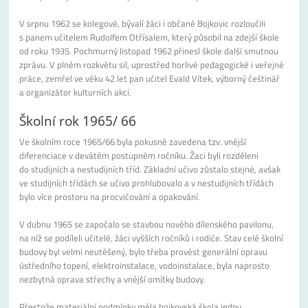
V srpnu 1962 se kolegové, bývalí žáci i občané Bojkovic rozloučili
s panem učitelem Rudolfem Otřísalem, který působil na zdejší škole
od roku 1935. Pochmurný listopad 1962 přinesl škole další smutnou
zprávu. V plném rozkvětu sil, uprostřed horlivé pedagogické i veřejné
práce, zemřel ve věku 42 let pan učitel Evald Vítek, výborný češtinář
a organizátor kulturních akcí.
Školní rok 1965/ 66
Ve školním roce 1965/66 byla pokusně zavedena tzv. vnější
diferenciace v devátém postupném ročníku. Žaci byli rozděleni
do studijních a nestudijních tříd. Základní učivo zůstalo stejné, avšak
ve studijních třídách se učivo prohlubovalo a v nestudijních třídách
bylo více prostoru na procvičování a opakování.
V dubnu 1965 se započalo se stavbou nového dílenského pavilonu,
na níž se podíleli učitelé, žáci vyšších ročníků i rodiče. Stav celé školní
budovy byl velmi neutěšený, bylo třeba provést generální opravu
ústředního topení, elektroinstalace, vodoinstalace, byla naprosto
nezbytná oprava střechy a vnější omítky budovy.
Přestože materiální podmínky měla bojkovská škola jedny