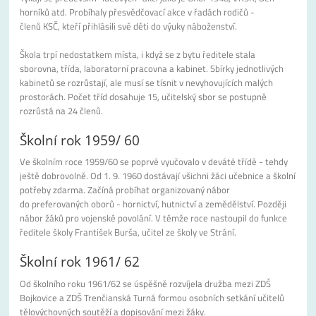
horníků atd. Probíhaly přesvědčovací akce v řadách rodičů -
členů KSČ, kteří přihlásili své děti do výuky náboženství.
Škola trpí nedostatkem místa, i když se z bytu ředitele stala
sborovna, třída, laboratorní pracovna a kabinet. Sbírky jednotlivých
kabinetů se rozrůstají, ale musí se tísnit v nevyhovujících malých
prostorách. Počet tříd dosahuje 15, učitelský sbor se postupně
rozrůstá na 24 členů.
Školní rok 1959/ 60
Ve školním roce 1959/60 se poprvé vyučovalo v deváté třídě - tehdy
ještě dobrovolně. Od 1. 9. 1960 dostávají všichni žáci učebnice a školní
potřeby zdarma. Začíná probíhat organizovaný nábor
do preferovaných oborů - hornictví, hutnictví a zemědělství. Později
nábor žáků pro vojenské povolání. V témže roce nastoupil do funkce
ředitele školy František Burša, učitel ze školy ve Strání.
Školní rok 1961/ 62
Od školního roku 1961/62 se úspěšně rozvíjela družba mezi ZDŠ
Bojkovice a ZDŠ Trenčianská Turná formou osobních setkání učitelů
tělovýchovných soutěží a dopisování mezi žáky.