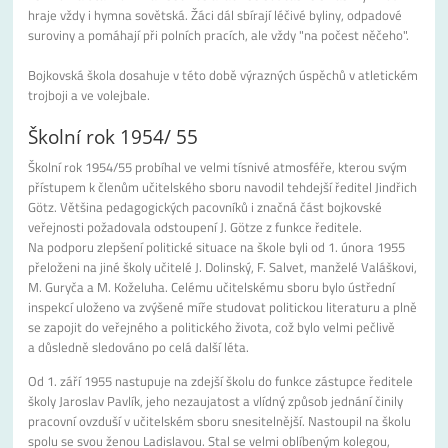
hraje vždy i hymna sovětská. Žáci dál sbírají léčivé byliny, odpadové
suroviny a pomáhají při polních pracích, ale vždy "na počest něčeho".
Bojkovská škola dosahuje v této době výrazných úspěchů v atletickém
trojboji a ve volejbale.
Školní rok 1954/ 55
Školní rok 1954/55 probíhal ve velmi tísnivé atmosféře, kterou svým
přístupem k členům učitelského sboru navodil tehdejší ředitel Jindřich
Götz. Většina pedagogických pacovníků i značná část bojkovské
veřejnosti požadovala odstoupení J. Götze z funkce ředitele.
Na podporu zlepšení politické situace na škole byli od 1. února 1955
přeloženi na jiné školy učitelé J. Dolinský, F. Salvet, manželé Valáškovi,
M. Guryča a M. Koželuha. Celému učitelskému sboru bylo ústřední
inspekcí uloženo va zvýšené míře studovat politickou literaturu a plně
se zapojit do veřejného a politického života, což bylo velmi pečlivě
a důsledně sledováno po celá další léta.
Od 1. září 1955 nastupuje na zdejší školu do funkce zástupce ředitele
školy Jaroslav Pavlík, jeho nezaujatost a vlídný způsob jednání činily
pracovní ovzduší v učitelském sboru snesitelnější. Nastoupil na školu
spolu se svou ženou Ladislavou. Stal se velmi oblíbeným kolegou,