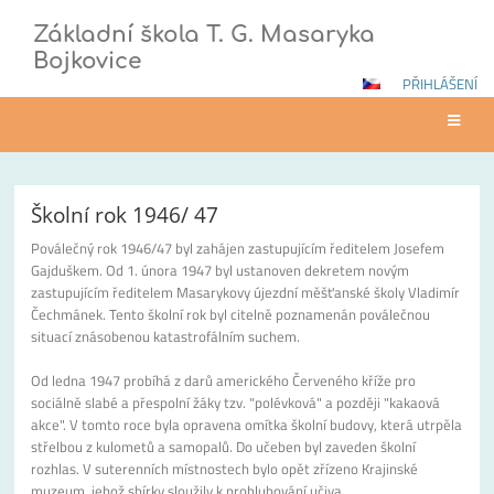
Základní škola T. G. Masaryka
Bojkovice
PŘIHLÁŠENÍ
Doba
Školní rok 1946/ 47
poválečná
Poválečný rok 1946/47 byl zahájen zastupujícím ředitelem Josefem
Gajduškem. Od 1. února 1947 byl ustanoven dekretem novým
zastupujícím ředitelem Masarykovy újezdní měšťanské školy Vladimír
Čechmánek. Tento školní rok byl citelně poznamenán poválečnou
situací znásobenou katastrofálním suchem.
Od ledna 1947 probíhá z darů amerického Červeného kříže pro
sociálně slabé a přespolní žáky tzv. "polévková" a později "kakaová
akce". V tomto roce byla opravena omítka školní budovy, která utrpěla
střelbou z kulometů a samopalů. Do učeben byl zaveden školní
rozhlas. V suterenních místnostech bylo opět zřízeno Krajinské
muzeum, jehož sbírky sloužily k prohlubování učiva.