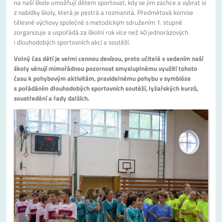
na naší škole umožňují dětem sportovat, kdy se jim zachce a vybrat si
z nabídky školy, která je pestrá a rozmanitá. Předmětová komise
tělesné výchovy společně s metodickým sdružením 1. stupně
zorganizuje a uspořádá za školní rok více než 40 jednorázových
i dlouhodobých sportovních akcí a soutěží.
Volný čas dětí je velmi cennou devízou, proto učitelé s vedením naší
školy věnují mimořádnou pozornost smysluplnému využití tohoto
času k pohybovým aktivitám, pravidelnému pohybu v symbióze
s pořádáním dlouhodobých sportovních soutěží, lyžařských kurzů,
soustředění a řady dalších.