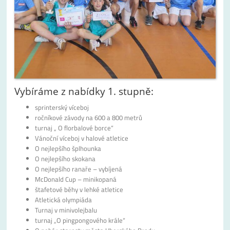
Vybíráme z nabídky 1. stupně:
sprinterský víceboj
ročníkové závody na 600 a 800 metrů
turnaj „ O florbalové borce“
Vánoční víceboj v halové atletice
O nejlepšího šplhounka
O nejlepšího skokana
O nejlepšího ranaře – vybíjená
McDonald Cup – minikopaná
štafetové běhy v lehké atletice
Atletická olympiáda
Turnaj v minivolejbalu
turnaj „O pingpongového krále“