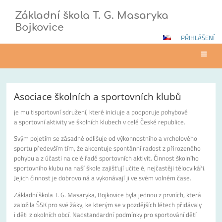
Základní škola T. G. Masaryka
Bojkovice
PŘIHLÁŠENÍ
Centrum
Asociace školních a sportovních klubů
sportu
je multisportovní sdružení, které iniciuje a podporuje pohybové
AŠSK
a sportovní aktivity ve školních klubech v celé České republice.
Svým pojetím se zásadně odlišuje od výkonnostního a vrcholového
sportu především tím, že akcentuje spontánní radost z přirozeného
pohybu a z účasti na celé řadě sportovních aktivit. Činnost školního
sportovního klubu na naší škole zajišťují učitelé, nejčastěji tělocvikáři.
Jejich činnost je dobrovolná a vykonávají ji ve svém volném čase.
Základní škola T. G. Masaryka, Bojkovice byla jednou z prvních, která
založila ŠSK pro své žáky, ke kterým se v pozdějších létech přidávaly
i děti z okolních obcí. Nadstandardní podmínky pro sportování dětí