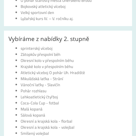
O pohár starosty města Uherského Brodu
Bojkovský atletický víceboj
Velký sportovní den
Lyžařský kurs IV. – V. ročníku aj.
Vybíráme z nabídky 2. stupně
sprinterský víceboj
Zátopkův přespolní běh
Okresní kolo v přespolním běhu
Krajské kolo v přespolním běhu
Atletický víceboj O pohár Uh. Hradiště
Mikulášská laťka - Strání
Vánoční laťky - Slavičín
Pohár rozhlasu
Lehkoatletický čtyřboj
Coca-Cola Cup - fotbal
Malá kopaná
Sálová kopaná
Okresní a krajská kola - florbal
Okresní a krajská kola - volejbal
Smíšený volejbal