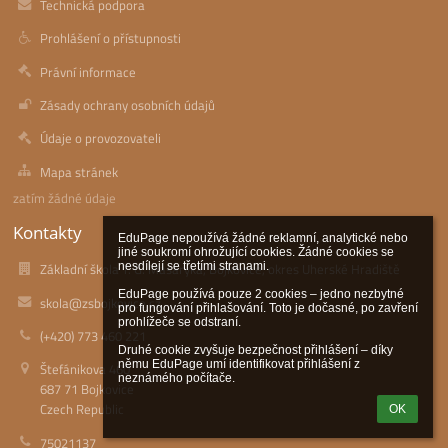
Technická podpora
Prohlášení o přístupnosti
Právní informace
Zásady ochrany osobních údajů
Údaje o provozovateli
Mapa stránek
zatím žádné údaje
Kontakty
EduPage nepoužívá žádné reklamní, analytické nebo 
jiné soukromí ohrožující cookies. Žádné cookies se 
nesdílejí se třetími stranami.

Základní škola T. G. Masaryka, Bojkovice, okres Uherské Hradiště
EduPage používá pouze 2 cookies – jedno nezbytné 
skola@zsbojkovice.cz
pro fungování přihlašování. Toto je dočasné, po zavření 
prohlížeče se odstraní.

(+420) 773 460 221
Druhé cookie zvyšuje bezpečnost přihlášení – díky 
němu EduPage umí identifikovat přihlášení z 
Štefánikova 460
neznámého počítače.
687 71 Bojkovice
Czech Republic
OK
75021137