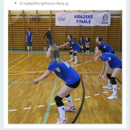
O nejlepšího šplhouna školy aj.