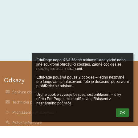
EduPage nepoužívá žádné reklamní, analytické nebo 
jiné soukromí ohrožující cookies. Žádné cookies se 
nesdílejí se třetími stranami.

EduPage používá pouze 2 cookies – jedno nezbytné 
Odkazy
pro fungování přihlašování. Toto je dočasné, po zavření 
prohlížeče se odstraní.

Správce obsahu
Druhé cookie zvyšuje bezpečnost přihlášení – díky 
němu EduPage umí identifikovat přihlášení z 
Technická podpora
neznámého počítače.
Prohlášení o přístupnosti
OK
Právní informace
Zásady ochrany osobních údajů