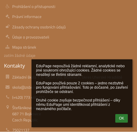
Prohlášení o přístupnosti
Právní informace
Zásady ochrany osobních údajů
Údaje o provozovateli
Mapa stránek
zatím žádné údaje
Kontakty
EduPage nepoužívá žádné reklamní, analytické nebo 
jiné soukromí ohrožující cookies. Žádné cookies se 
nesdílejí se třetími stranami.

Základní škola T. G. Masaryka, Bojkovice, okres Uherské Hradiště
EduPage používá pouze 2 cookies – jedno nezbytné 
skola@zsbojkovice.cz
pro fungování přihlašování. Toto je dočasné, po zavření 
prohlížeče se odstraní.

(+420) 773 460 221
Druhé cookie zvyšuje bezpečnost přihlášení – díky 
němu EduPage umí identifikovat přihlášení z 
Štefánikova 460
neznámého počítače.
687 71 Bojkovice
OK
Czech Republic
75021137