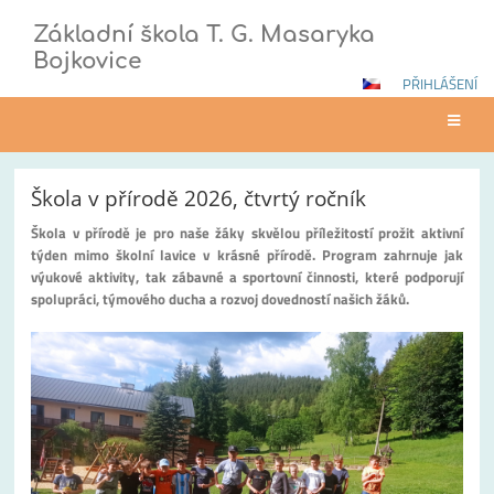
Základní škola T. G. Masaryka
Bojkovice
PŘIHLÁŠENÍ
Škola&nbsp;v&nbsp;přírodě&nbsp;2026
Škola v přírodě 2026, čtvrtý ročník
|
Škola v přírodě je pro naše žáky skvělou příležitostí prožit aktivní
Základní
týden mimo školní lavice v krásné přírodě. Program zahrnuje jak
škola
výukové aktivity, tak zábavné a sportovní činnosti, které podporují
T.
spolupráci, týmového ducha a rozvoj dovedností našich žáků.
G.
Masaryka,
Bojkovice,
okres
Uherské
Hradiště