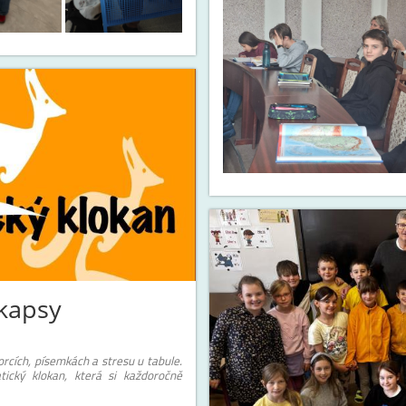
 kapsy
rcích, písemkách a stresu u tabule.
ický klokan, která si každoročně