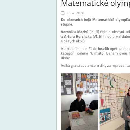
Matematické olym
15. 4. 2026
Do okresních bojů Matematické olympiády 
stupně.
Veroniku Machů
(IX. B) čekalo okresní ko
a
Artura Korshaka
(VI. B) hned první dub
složitých úkolů.
V okresním kole
Filda Josefík
opět zabodov
kategorii dělené
1. místo
! Během dvou h
úlohy.
Velká gratulace a všem díky za reprezenta