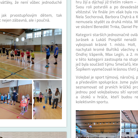
hru žijí a dýchají již třetím rokem –
eváťáky, že není vůbec jednoduché
Svou roli potvrdili a po devadesá
vítězství. Ve finále jim však byla
 jak prvostupňovým dětem, tak
Nela Sochorová, Barbora Chytrá a K
 nejen zábavná, ale i poučná.
nemusela stydět za druhá místa. Me
ve složení Benedikt Trnka, Daniel Pe
Kategorii starších jednoznačně ovlád
Jurásek a Lukáš Pospíšil nenašli
vybojovali krásné 1. místo. Holt, 
nachytali kromě Buřtíků všechny 
Ondřej Vápeník, Max Legín, a 2. mí
v této kategorii zastoupila na stup
jež byla součástí týmu Smečařů, kte
Šopíkem vysmečovali krásnou třetí p
Volejbal je sport týmový, náročný, p
a především spolupráce. Jsme pyšni
seznamovat od prvních krůčků pros
jednou pod volejbalovou sítí vyros
a útoků v hráče, kteří budou r
kolektivním sportu.