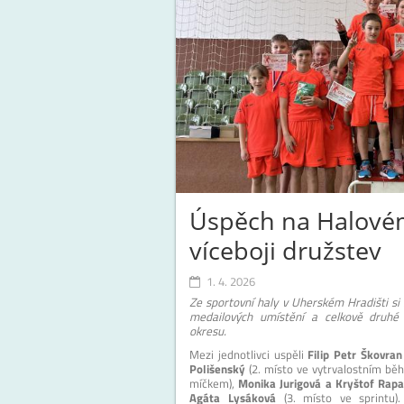
Úspěch na Halovém
víceboji družstev
1. 4. 2026
Ze sportovní haly v Uherském Hradišti si
medailových umístění a celkově druhé 
okresu.
Mezi jednotlivci uspěli
Filip Petr Škovran
Polišenský
(2. místo ve vytrvalostním běh
míčkem),
Monika Jurigová a Kryštof Rapa
Agáta Lysáková
(3. místo ve sprintu).