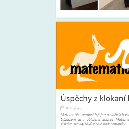
Úspěchy z klokaní
9. 4. 2026
Matematika nemusí být jen o složitých vzo
Důkazem je i oblíbená soutěž Matemat
získává stovky žáků z celé naší republiky.