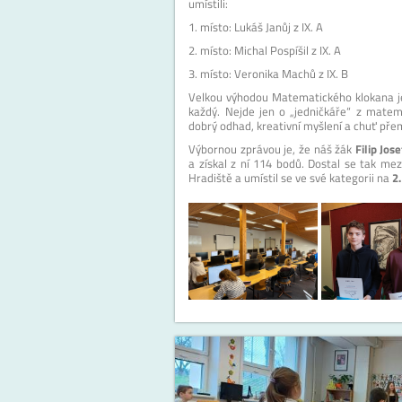
umístili:
1. místo: Lukáš Janůj z IX. A
2. místo: Michal Pospíšil z IX. A
3. místo: Veronika Machů z IX. B
Velkou výhodou Matematického klokana je
každý. Nejde jen o „jedničkáře“ z matemat
dobrý odhad, kreativní myšlení a chuť přem
Výbornou zprávou je, že náš žák
Filip Jose
a získal z ní 114 bodů. Dostal se tak mez
Hradiště a umístil se ve své kategorii na
2