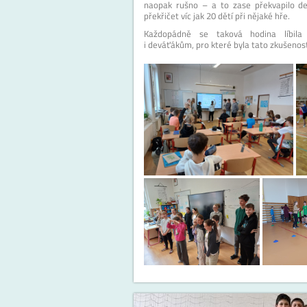
naopak rušno – a to zase překvapilo d
překřičet víc jak 20 dětí při nějaké hře.
Každopádně se taková hodina líbila
i deváťákům, pro které byla tato zkušenost