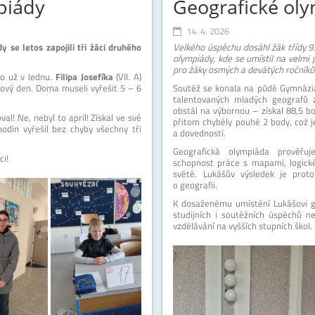
piády
Geografické ol
14. 4. 2026
se letos zapojili tři žáci druhého
Velkého úspěchu dosáhl žák třídy 9
olympiády, kde se umístil na velmi
pro žáky osmých a devátých ročníků
lo už v lednu.
Filipa Josefíka
(VII. A)
nový den. Doma museli vyřešit 5 – 6
Soutěž se konala na půdě Gymnázia 
talentovaných mladých geografů z
obstál na výbornou – získal 88,5 
al! Ne, nebyl to apríl! Získal ve své
přitom chyběly pouhé 2 body, což j
odin vyřešil bez chyby všechny tři
a dovedností.
Geografická olympiáda prověřuj
ci!
schopnost práce s mapami, logické
světě. Lukášův výsledek je prot
o geografii.
K dosaženému umístění Lukášovi 
studijních i soutěžních úspěchů ne
vzdělávání na vyšších stupních škol.