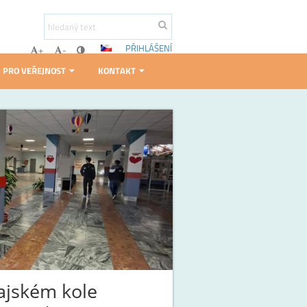
PŘIHLÁŠENÍ
+
-
PRO VEŘEJNOST
KONTAKT
rajském kole