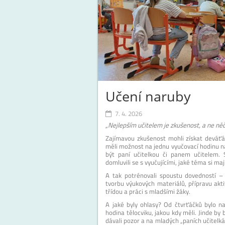
Učení naruby
7. 4. 2026
„Nejlepším učitelem je zkušenost, a ne něč
Zajímavou zkušenost mohli získat deváťáci
měli možnost na jednu vyučovací hodinu na
být paní učitelkou či panem učitelem. S
domluvili se s vyučujícími, jaké téma si mají
A tak potrénovali spoustu dovedností – 
tvorbu výukových materiálů, přípravu akti
třídou a práci s mladšími žáky.
A jaké byly ohlasy? Od čtvrťáčků bylo na
hodina tělocviku, jakou kdy měli. Jinde by 
dávali pozor a na mladých „paních učitelká