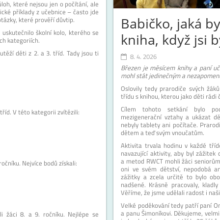
loh, které nejsou jen o počítání, ale
ické příklady z učebnice – často jde
tázky, které prověří důvtip.
Babičko, jaká by
uskutečnilo školní kolo, kterého se
kniha, když jsi 
ech kategoriích.
těží děti z 2. a 3. tříd. Tady jsou ti
8. 4. 2026
Březen je měsícem knihy a paní učit
mohl stát jedinečným a nezapomen
Oslovily tedy prarodiče svých žák
třídu s knihou, kterou jako děti rádi č
Cílem tohoto setkání bylo pod
říd. V této kategorii zvítězili:
mezigenerační vztahy a ukázat dět
nebyly tablety ani počítače. Prarod
dětem a teď svým vnoučatům.
Aktivita trvala hodinu v každé tří
navazující aktivity, aby byl zážitek
a metod RWCT mohli žáci seniorům u
ročníku. Nejvíce bodů získali:
oni ve svém dětství, nepodobá an
zážitky a zcela určitě to bylo obo
nadšené. Krásně pracovaly, kladly
Věříme, že jsme udělali radost i na
Velké poděkování tedy patří paní O
a panu Šimoníkovi. Děkujeme, velmi
li žáci 8. a 9. ročníku. Nejlépe se