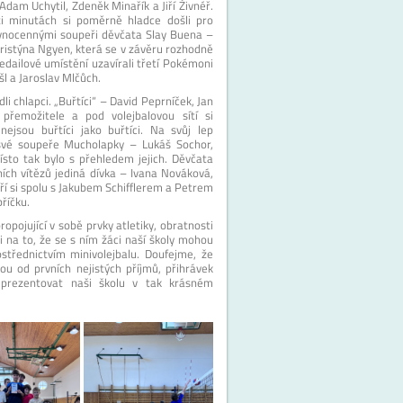
 Adam Uchytil, Zdeněk Minařík a Jiří Živnéř.
ti minutách si poměrně hladce došli pro
 rovnocennými soupeři děvčata Slay Buena –
ristýna Ngyen, která se v závěru rozhodně
dailové umístění uzavírali třetí Pokémoni
šl a Jaroslav Mlčůch.
li chlapci. „Buřtíci“ – David Peprníček, Jan
 přemožitele a pod volejbalovou sítí si
nejsou buřtíci jako buřtíci. Na svůj lep
své soupeře Mucholapky – Lukáš Sochor,
sto tak bylo s přehledem jejich. Děvčata
ních vítězů jediná dívka – Ivana Nováková,
ří si spolu s Jakubem Schifflerem a Petrem
říčku.
ropojující v sobě prvky atletiky, obratnosti
 na to, že se s ním žáci naší školy mohou
třednictvím minivolejbalu. Doufejme, že
tou od prvních nejistých příjmů, přihrávek
eprezentovat naši školu v tak krásném