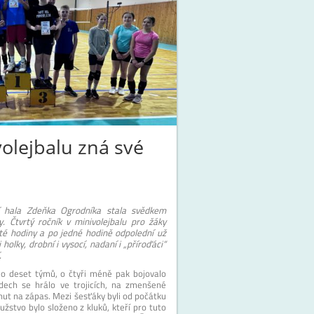
volejbalu zná své
í hala Zdeňka Ogrodníka stala svědkem
y. Čtvrtý ročník v minivolejbalu pro žáky
áté hodiny a po jedné hodině odpolední už
i holky, drobní i vysocí, nadaní i „příroďáci“
.
ilo deset týmů, o čtyři méně pak bojovalo
dech se hrálo ve trojicích, na zmenšené
nut na zápas. Mezi šesťáky byli od počátku
ružstvo bylo složeno z kluků, kteří pro tuto