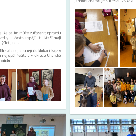
jednoduché zaujmout třídu 25 žáků.
, že se ho může zúčastnit opravdu
iky – často uspějí i ti, kteří mají
ýšlet jinak.
fík
sáhl nejhlouběji do klokaní kapsy
i nejlepší řešitele v okrese Uherské
. místě
!