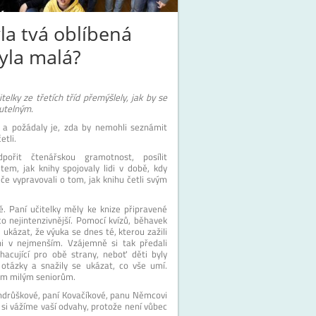
la tvá oblíbená
byla malá?
elky ze třetích tříd přemýšlely, jak by se
utelným.
ů a požádaly je, zda by nemohli seznámit
etli.
pořit čtenářskou gramotnost, posílit
em, jak knihy spojovaly lidi v době, kdy
iče vypravovali o tom, jak knihu četli svým
dě. Paní učitelky měly ke knize připravené
 co nejintenzivnější. Pomocí kvízů, běhavek
kázat, že výuka se dnes té, kterou zažili
i v nejmenším. Vzájemně si tak předali
hacující pro obě strany, neboť děti byly
 otázky a snažily se ukázat, co vše umí.
šim milým seniorům.
ndrůškové, paní Kovačíkové, panu Němcovi
 si vážíme vaší odvahy, protože není vůbec