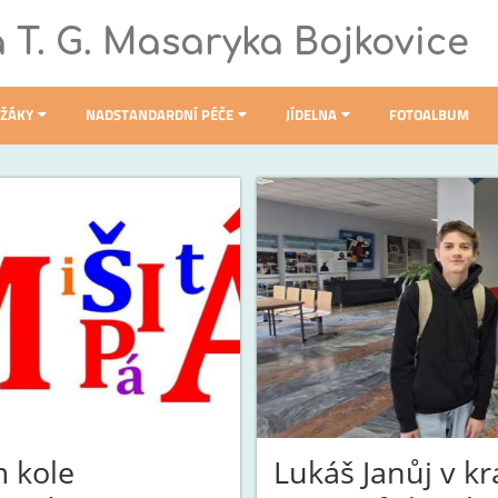
a T. G. Masaryka Bojkovice
 ŽÁKY
NADSTANDARDNÍ PÉČE
JÍDELNA
FOTOALBUM
m kole
Lukáš Janůj v k