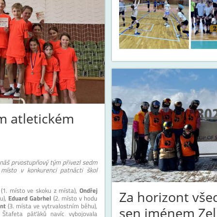
 atletickém
 náš prvostupňový tým přivezl sedm
místo v konkurenci patnácti škol
(1. místo ve skoku z místa),
Ondřej
Za horizont všed
u),
Eduard Gabrhel
(2. místo v hodu
nt
(3. místa ve vytrvalostním běhu),
sen jménem Zel
 Štafeta páťáků navíc vybojovala