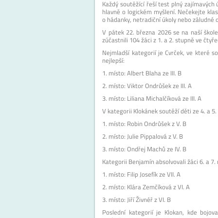
Každý soutěžící řeší test plný zajímavých ú
hlavně o logickém myšlení. Nečekejte klas
o hádanky, netradiční úkoly nebo záludné o
V pátek 22. března 2026 se na naší škole 
zúčastnili 104 žáci z 1. a 2. stupně ve čtyř
Nejmladší kategorií je Cvrček, ve které sou
nejlepší:
1. místo: Albert Blaha ze III. B
2. místo: Viktor Ondrůšek ze III. A
3. místo: Liliana Michalčíková ze III. A
V kategorii Klokánek soutěží děti ze 4. a 5. t
1. místo: Robin Ondrůšek z V. B
2. místo: Julie Pippalová z V. B
3. místo: Ondřej Machů ze IV. B
Kategorii Benjamín absolvovali žáci 6. a 7. 
1. místo: Filip Josefík ze VII. A
2. místo: Klára Zemčíková z VI. A
3. místo: Jiří Živnéř z VI. B
Poslední kategorií je Klokan, kde bojova