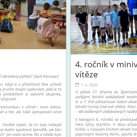
4. ročník v mini
vítěze
í zkreslený pohled.“ (Jack Kerouac)
, když si u příležitosti Dne učitelů
1. 4. 2026
 prvním stupni vyzkoušet, jaké je to
V pátek 27. března se Sportovn
 předstihem si vytvořili skupinky,
zahájení letošní volejbalové sezón
 připravit.
6. a 7. tříd odstartoval kolem des
letošní turnaj znal své vítěze. Kluci 
komunikaci s učiteli i mezi sebou,
- 48 nadšených volejbalových nadějí
vit a her, ale také vystupování před
V kategorii 6. ročníků se představ
mezi týmy staršími. V obou přípa
 chodbě slyšet, že to byla nejlepší
hřiště, s časovým limitem deseti mi
byl slyšet spadnout špendlík, jak žáci
papírovými favority Keříci, jejichž d
ch“ jen viseli očima. No a někde bylo