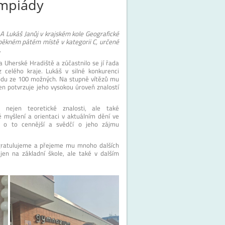
ympiády
.A Lukáš Janůj v krajském kole Geografické
 pěkném pátém místě v kategorii C, určené
.
Uherské Hradiště a zúčastnilo se jí řada
 celého kraje. Lukáš v silné konkurenci
bodu ze 100 možných. Na stupně vítězů mu
en potvrzuje jeho vysokou úroveň znalostí
e nejen teoretické znalosti, ale také
 myšlení a orientaci v aktuálním dění ve
o o to cennější a svědčí o jeho zájmu
gratulujeme a přejeme mu mnoho dalších
jen na základní škole, ale také v dalším