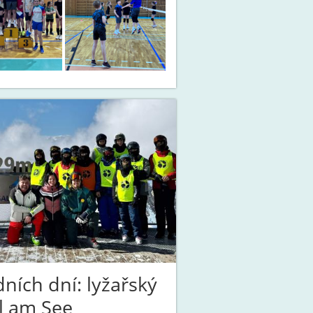
ních dní: lyžařský
l am See