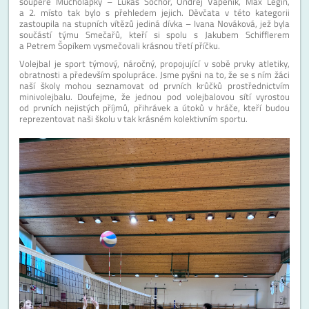
soupeře Mucholapky – Lukáš Sochor, Ondřej Vápeník, Max Legín,
a 2. místo tak bylo s přehledem jejich. Děvčata v této kategorii
zastoupila na stupních vítězů jediná dívka – Ivana Nováková, jež byla
součástí týmu Smečařů, kteří si spolu s Jakubem Schifflerem
a Petrem Šopíkem vysmečovali krásnou třetí příčku.
Volejbal je sport týmový, náročný, propojující v sobě prvky atletiky,
obratnosti a především spolupráce. Jsme pyšni na to, že se s ním žáci
naší školy mohou seznamovat od prvních krůčků prostřednictvím
minivolejbalu. Doufejme, že jednou pod volejbalovou sítí vyrostou
od prvních nejistých příjmů, přihrávek a útoků v hráče, kteří budou
reprezentovat naši školu v tak krásném kolektivním sportu.