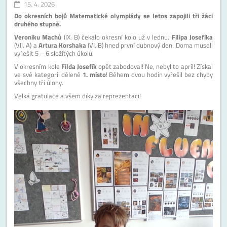
15. 4. 2026
Do okresních bojů Matematické olympiády se letos zapojili tři žáci
druhého stupně.
Veroniku Machů
(IX. B) čekalo okresní kolo už v lednu.
Filipa Josefíka
(VII. A) a
Artura Korshaka
(VI. B) hned první dubnový den. Doma museli
vyřešit 5 – 6 složitých úkolů.
V okresním kole
Filda Josefík
opět zabodoval! Ne, nebyl to apríl! Získal
ve své kategorii dělené
1. místo
! Během dvou hodin vyřešil bez chyby
všechny tři úlohy.
Velká gratulace a všem díky za reprezentaci!