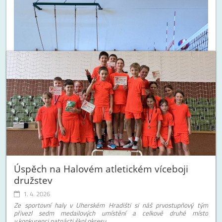
Úspěch na Halovém atletickém víceboji
družstev
1. 4. 2026
Ze sportovní haly v Uherském Hradišti si náš prvostupňový tým
přivezl sedm medailových umístění a celkově druhé místo
v konkurenci patnácti škol okresu.