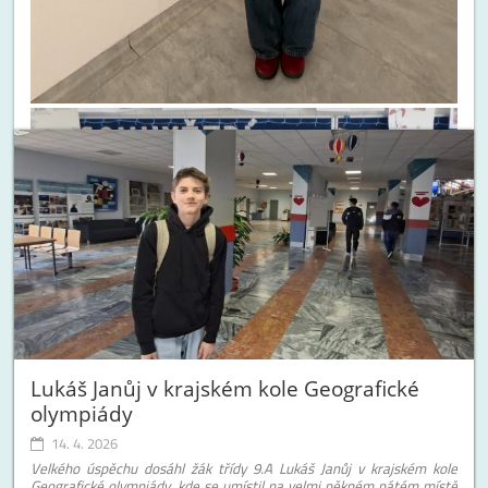
Lukáš Janůj v krajském kole Geografické
olympiády
14. 4. 2026
Velkého úspěchu dosáhl žák třídy 9.A Lukáš Janůj v krajském kole
Geografické olympiády, kde se umístil na velmi pěkném pátém místě