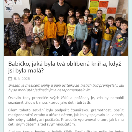
Babičko, jaká byla tvá oblíbená kniha, když
jsi byla malá?
8. 4. 2026
Březen je měsícem knihy a paní učitelky ze třetích tříd přemýšlely, jak
by se mohl stát jedinečným a nezapomenutelným.
Oslovily tedy prarodiče svých žáků a požádaly je, zda by nemohli
seznámit třídu s knihou, kterou jako děti rádi četli.
Cílem tohoto setkání bylo podpořit čtenářskou gramotnost, posílit
mezigenerační vztahy a ukázat dětem, jak knihy spojovaly lidi v době,
kdy nebyly tablety ani počítače. Prarodiče vypravovali o tom, jak knihu
četli svým dětem a teď svým vnoučatům.
Aktivita trvala hodinu v každé třídě. Paní učitelky měly ke knize