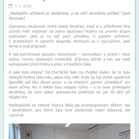
7. 4. 2026
„Nejlepším učitelem je zkušenost, a ne něčí zkreslený pohled.“ (Jack
Kerouac)
Zajímavou zkušenost mohli získat deváťáci, když si u příležitosti Dne
učitelů měli možnost na jednu vyučovací hodinu na prvním stupni
vyzkoušet, jaké je to být paní učitelkou či panem učitelem.
S předstihem si vytvořili skupinky, domluvili se s vyučujícími, jaké
téma si mají připravit.
A tak potrénovali spoustu dovedností – komunikaci s učiteli i mezi
sebou, tvorbu výukových materiálů, přípravu aktivit a her, ale také
vystupování před třídou a práci s mladšími žáky.
A jaké byly ohlasy? Od čtvrťáčků bylo na chodbě slyšet, že to byla
nejlepší hodina tělocviku, jakou kdy měli. Jinde by byl slyšet spadnout
špendlík, jak žáci dávali pozor a na mladých „paních učitelkách“ jen
viseli očima. No a někde bylo naopak rušno – a to zase překvapilo
deváťáky, že není vůbec jednoduché překřičet víc jak 20 dětí při
nějaké hře.
Každopádně se taková hodina líbila jak prvostupňovým dětem, tak
i deváťákům, pro které byla tato zkušenost nejen zábavná, ale
i poučná.