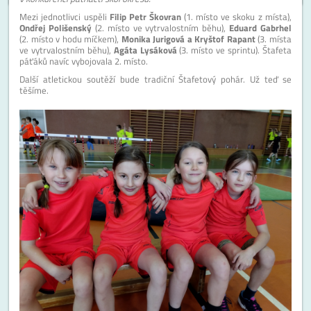
Mezi jednotlivci uspěli
Filip Petr Škovran
(1. místo ve skoku z místa),
Ondřej Polišenský
(2. místo ve vytrvalostním běhu),
Eduard Gabrhel
(2. místo v hodu míčkem),
Monika Jurigová a Kryštof Rapant
(3. místa
ve vytrvalostním běhu),
Agáta Lysáková
(3. místo ve sprintu). Štafeta
páťáků navíc vybojovala 2. místo.
Další atletickou soutěží bude tradiční Štafetový pohár. Už teď se
těšíme.