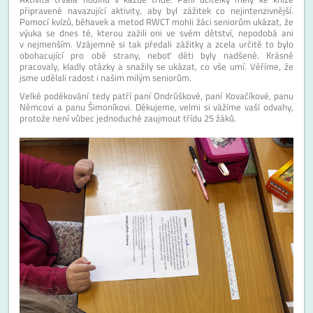
připravené navazující aktivity, aby byl zážitek co nejintenzivnější.
Pomocí kvízů, běhavek a metod RWCT mohli žáci seniorům ukázat, že
výuka se dnes té, kterou zažili oni ve svém dětství, nepodobá ani
v nejmenším. Vzájemně si tak předali zážitky a zcela určitě to bylo
obohacující pro obě strany, neboť děti byly nadšené. Krásně
pracovaly, kladly otázky a snažily se ukázat, co vše umí. Věříme, že
jsme udělali radost i našim milým seniorům.
Velké poděkování tedy patří paní Ondrůškové, paní Kovačíkové, panu
Němcovi a panu Šimoníkovi. Děkujeme, velmi si vážíme vaší odvahy,
protože není vůbec jednoduché zaujmout třídu 25 žáků.