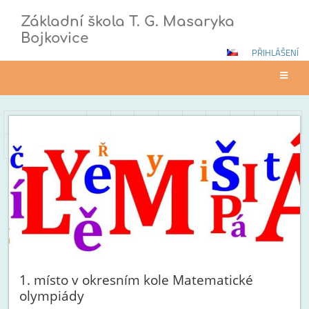
Základní škola T. G. Masaryka
Bojkovice
PŘIHLÁŠENÍ
Novinky
Předcházející
1
2
3
4
5
6
7
8
9
10
Další
1. místo v okresním kole Matematické
olympiády