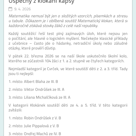
Úspěchy z klokaní kapsy
9. 4. 2026
Matematika nemusí být jen o složitých vzorcích, písemkách a stresu
u tabule. Důkazem je i oblíbená soutěž Matematický klokan, která si
každoročně získává stovky žáků z celé naší republiky.
Každý soutěžící řeší test plný zajímavých úloh, které nejsou jen
o počítání, ale hlavně o logickém myšlení. Nečekejte klasické příklady
z učebnice – často jde o hádanky, netradiční úkoly nebo záludné
otázky, které prověří důvtip.
V pátek 22. března 2026 se na naší škole uskutečnilo školní kolo,
kterého se zúčastnili 104 žáci z 1. a 2. stupně ve čtyřech kategoriích.
Nejmladší kategorií je Cvrček, ve které soutěží děti z 2. a 3. tříd. Tady
jsou ti nejlepší:
1. místo: Albert Blaha ze III. B
2. místo: Viktor Ondrůšek ze III. A
3. místo: Liliana Michalčíková ze III. A
V kategorii Klokánek soutěží děti ze 4. a 5. tříd. V této kategorii
zvítězili:
1. místo: Robin Ondrůšek z V. B
2. místo: Julie Pippalová z V. B
3. místo: Ondřej Machů ze IV. B