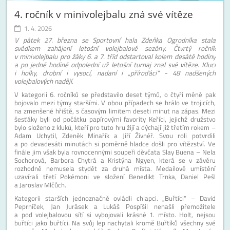
4. ročník v minivolejbalu zná své vítěze
1. 4. 2026
V pátek 27. března se Sportovní hala Zdeňka Ogrodníka stala
svědkem zahájení letošní volejbalové sezóny. Čtvrtý ročník
v minivolejbalu pro žáky 6. a 7. tříd odstartoval kolem desáté hodiny
a po jedné hodině odpolední už letošní turnaj znal své vítěze. Kluci
i holky, drobní i vysocí, nadaní i „příroďáci“ - 48 nadšených
volejbalových nadějí.
V kategorii 6. ročníků se představilo deset týmů, o čtyři méně pak
bojovalo mezi týmy staršími. V obou případech se hrálo ve trojicích,
na zmenšené hřiště, s časovým limitem deseti minut na zápas. Mezi
šesťáky byli od počátku papírovými favority Keříci, jejichž družstvo
bylo složeno z kluků, kteří pro tuto hru žijí a dýchají již třetím rokem –
Adam Uchytil, Zdeněk Minařík a Jiří Živnéř. Svou roli potvrdili
a po devadesáti minutách si poměrně hladce došli pro vítězství. Ve
finále jim však byla rovnocennými soupeři děvčata Slay Buena – Nela
Sochorová, Barbora Chytrá a Kristýna Ngyen, která se v závěru
rozhodně nemusela stydět za druhá místa. Medailové umístění
uzavírali třetí Pokémoni ve složení Benedikt Trnka, Daniel Pešl
a Jaroslav Mlčůch.
Kategorii starších jednoznačně ovládli chlapci. „Buřtíci“ – David
Peprníček, Jan Jurásek a Lukáš Pospíšil nenašli přemožitele
a pod volejbalovou sítí si vybojovali krásné 1. místo. Holt, nejsou
buřtíci jako buřtíci. Na svůj lep nachytali kromě Buřtíků všechny své