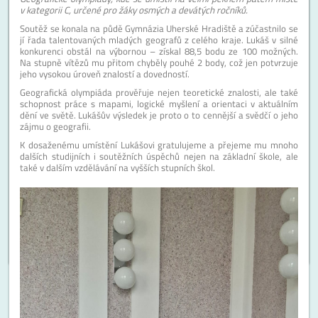
v kategorii C, určené pro žáky osmých a devátých ročníků.
Soutěž se konala na půdě Gymnázia Uherské Hradiště a zúčastnilo se
jí řada talentovaných mladých geografů z celého kraje. Lukáš v silné
konkurenci obstál na výbornou – získal 88,5 bodu ze 100 možných.
Na stupně vítězů mu přitom chyběly pouhé 2 body, což jen potvrzuje
jeho vysokou úroveň znalostí a dovedností.
Geografická olympiáda prověřuje nejen teoretické znalosti, ale také
schopnost práce s mapami, logické myšlení a orientaci v aktuálním
dění ve světě. Lukášův výsledek je proto o to cennější a svědčí o jeho
zájmu o geografii.
K dosaženému umístění Lukášovi gratulujeme a přejeme mu mnoho
dalších studijních i soutěžních úspěchů nejen na základní škole, ale
také v dalším vzdělávání na vyšších stupních škol.