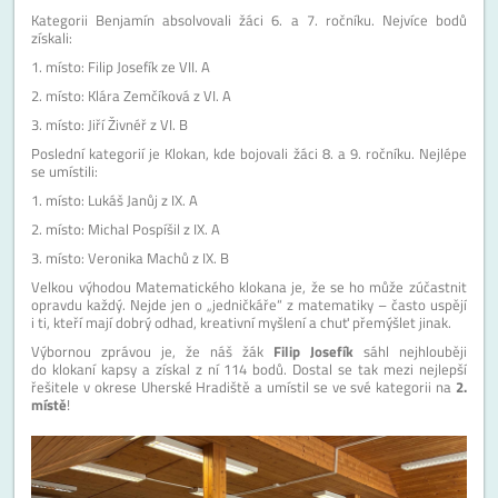
Kategorii Benjamín absolvovali žáci 6. a 7. ročníku. Nejvíce bodů
získali:
1. místo: Filip Josefík ze VII. A
2. místo: Klára Zemčíková z VI. A
3. místo: Jiří Živnéř z VI. B
Poslední kategorií je Klokan, kde bojovali žáci 8. a 9. ročníku. Nejlépe
se umístili:
1. místo: Lukáš Janůj z IX. A
2. místo: Michal Pospíšil z IX. A
3. místo: Veronika Machů z IX. B
Velkou výhodou Matematického klokana je, že se ho může zúčastnit
opravdu každý. Nejde jen o „jedničkáře“ z matematiky – často uspějí
i ti, kteří mají dobrý odhad, kreativní myšlení a chuť přemýšlet jinak.
Výbornou zprávou je, že náš žák
Filip Josefík
sáhl nejhlouběji
do klokaní kapsy a získal z ní 114 bodů. Dostal se tak mezi nejlepší
řešitele v okrese Uherské Hradiště a umístil se ve své kategorii na
2.
místě
!